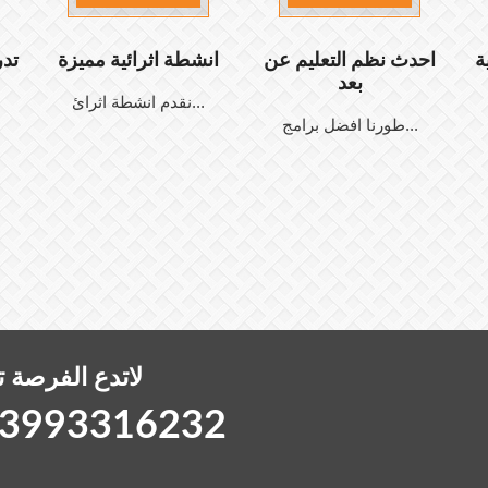
ة
احدث نظم التعليم عن
انشطة اثرائية مميزة
تد
بعد
نقدم انشطة اثرائ...
طورنا افضل برامج...
لاتدع الفرصة 
3993316232