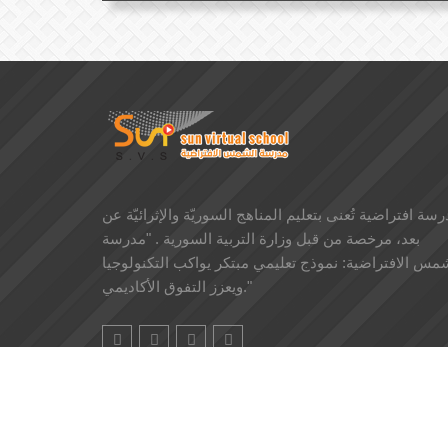
سة افتراضية تُعنى بتعليم المناهج السوريّة والإثرائيّة عن
بعد، مرخصة من قبل وزارة التربية السورية . "مدرسة
مس الافتراضية: نموذج تعليمي مبتكر يواكب التكنولوجيا
ويعزز التفوق الأكاديمي."