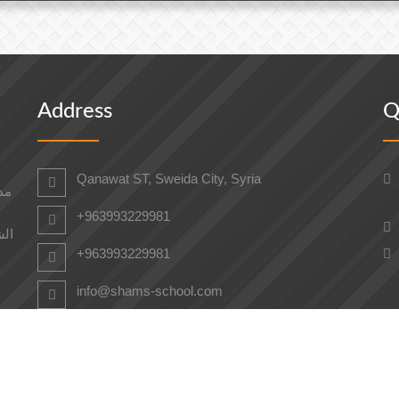
Address
Q
Qanawat ST, Sweida City, Syria
مدر
+963993229981
الش
+963993229981
info@shams-school.com
COPYRIGHT © 2022 SUN VIRTUAL SCHOOL .