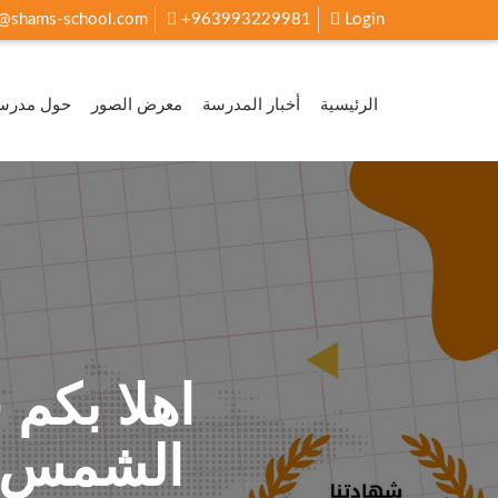
o@shams-school.com
+963993229981
Login
الرئيسية
أخبار المدرسة
معرض الصور
حول مدرسة
اهلا بكم
الشمس ا