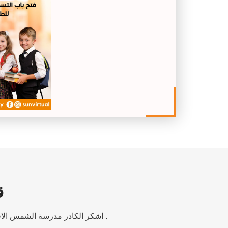
ق
اشكر الكادر مدرسة الشمس الافتراضية المميز الذي مكنني من تعلم المنهاج السوري و انا في السعودية و استطعت النجاج بمعدل ممتاز .