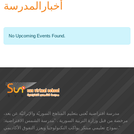
أخبارالمدرسة
No Upcoming Events Found.
مدرسة افتراضية تُعنى بتعليم المناهج السوريّة والإثرائيّة عن بعد،
مرخصة من قبل وزارة التربية السورية . "مدرسة الشمس الافتراضية:
نموذج تعليمي مبتكر يواكب التكنولوجيا ويعزز التفوق الأكاديمي."