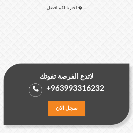
اخترنا لكم افضل �...
لاتدع الفرصة تفوتك
+963993316232
سجل الان