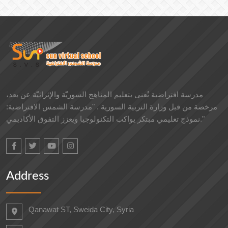
مدرسة افتراضية تُعنى بتعليم المناهج السوريّة والإثرائيّة عن بعد،
مرخصة من قبل وزارة التربية السورية . "مدرسة الشمس الافتراضية:
نموذج تعليمي مبتكر يواكب التكنولوجيا ويعزز التفوق الأكاديمي."
Address
Qanawat ST, Sweida City, Syria